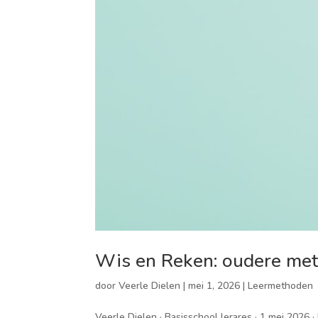
Wis en Reken: oudere met
door
Veerle Dielen
|
mei 1, 2026
|
Leermethoden
Veerle Dielen · Basisschool lerares · 1 mei 202