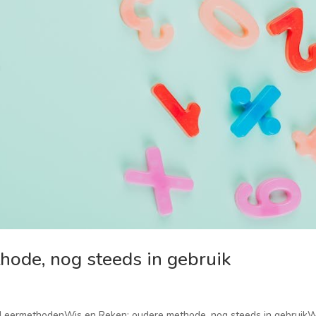
hode, nog steeds in gebruik
6 · LeermethodenWis en Reken: oudere methode, nog steeds in gebruik