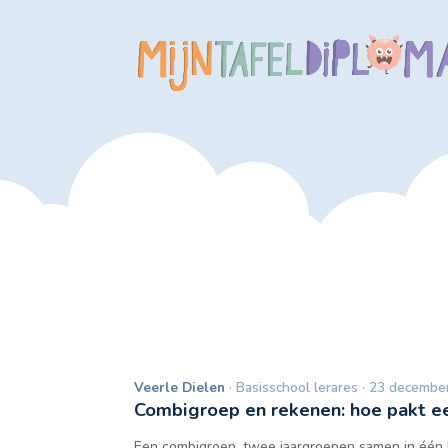
Veerle Dielen
· Basisschool lerares · 23 decembe
Combigroep en rekenen: hoe pakt e
Een combigroep, twee jaargroepen samen in één kl