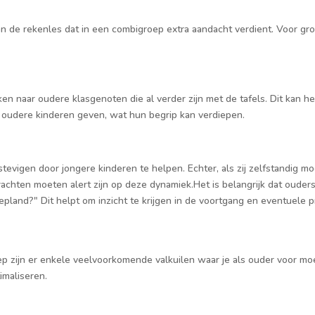
an de rekenles dat in een combigroep extra aandacht verdient. Voor gro
jken naar oudere klasgenoten die al verder zijn met de tafels. Dit kan
e oudere kinderen geven, wat hun begrip kan verdiepen.
evigen door jongere kinderen te helpen. Echter, als zij zelfstandig moe
rachten moeten alert zijn op deze dynamiek.Het is belangrijk dat ouder
gepland?" Dit helpt om inzicht te krijgen in de voortgang en eventuele 
ep zijn er enkele veelvoorkomende valkuilen waar je als ouder voor m
imaliseren.