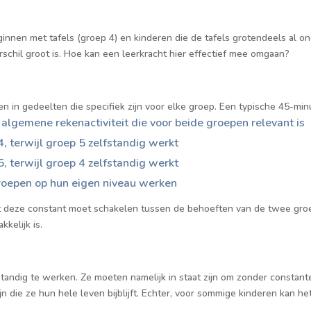
ginnen met tafels (groep 4) en kinderen die de tafels grotendeels al o
erschil groot is. Hoe kan een leerkracht hier effectief mee omgaan?
en in gedeelten die specifiek zijn voor elke groep. Een typische 45-minu
algemene rekenactiviteit die voor beide groepen relevant is
4, terwijl groep 5 zelfstandig werkt
5, terwijl groep 4 zelfstandig werkt
roepen op hun eigen niveau werken
t deze constant moet schakelen tussen de behoeften van de twee groe
kelijk is.
tandig te werken. Ze moeten namelijk in staat zijn om zonder constan
n die ze hun hele leven bijblijft. Echter, voor sommige kinderen kan he