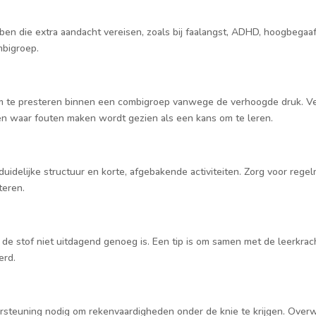
ben die extra aandacht vereisen, zoals bij faalangst, ADHD, hoogbegaaf
mbigroep.
m te presteren binnen een combigroep vanwege de verhoogde druk. Ve
en waar fouten maken wordt gezien als een kans om te leren.
idelijke structuur en korte, afgebakende activiteiten. Zorg voor rege
teren.
e stof niet uitdagend genoeg is. Een tip is om samen met de leerkracht
erd.
rsteuning nodig om rekenvaardigheden onder de knie te krijgen. Overwe