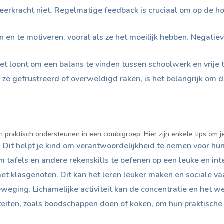
rkracht niet. Regelmatige feedback is cruciaal om op de hoo
n en te motiveren, vooral als ze het moeilijk hebben. Negat
Het loont om een balans te vinden tussen schoolwerk en vrije 
s ze gefrustreerd of overweldigd raken, is het belangrijk om d
n praktisch ondersteunen in een combigroep. Hier zijn enkele tips om je
. Dit helpt je kind om verantwoordelijkheid te nemen voor hu
 tafels en andere rekenskills te oefenen op een leuke en int
et klasgenoten. Dit kan het leren leuker maken en sociale v
ging. Lichamelijke activiteit kan de concentratie en het wel
viteiten, zoals boodschappen doen of koken, om hun praktisch