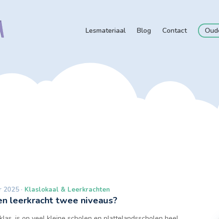
Lesmateriaal
Blog
Contact
Oud
r 2025 ·
Klaslokaal & Leerkrachten
en leerkracht twee niveaus?
as, is op veel kleine scholen en plattelandsscholen heel