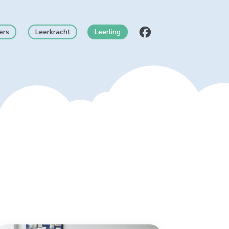
ers
Leerkracht
Leerling