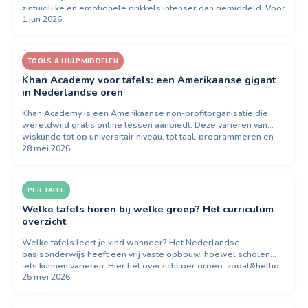
zintuiglijke en emotionele prikkels intenser dan gemiddeld. Voor
1 jun 2026
tafels-oefening betekent dat: tempo, geluid en&hellip;
TOOLS & HULPMIDDELEN
Khan Academy voor tafels: een Amerikaanse gigant
in Nederlandse oren
Khan Academy is een Amerikaanse non-profitorganisatie die
wereldwijd gratis online lessen aanbiedt. Deze variëren van
wiskunde tot op universitair niveau, tot taal, programmeren en
28 mei 2026
geschiedenis.&hellip;
PER TAFEL
Welke tafels horen bij welke groep? Het curriculum
overzicht
Welke tafels leert je kind wanneer? Het Nederlandse
basisonderwijs heeft een vrij vaste opbouw, hoewel scholen
iets kunnen variëren. Hier het overzicht per groep, zodat&hellip;
25 mei 2026