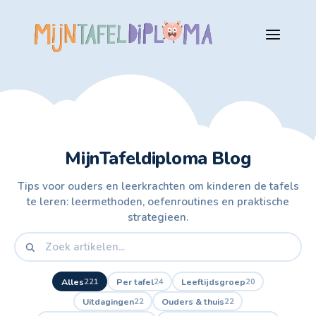
MijnTafeldiploma Blog
Tips voor ouders en leerkrachten om kinderen de tafels
te leren: leermethoden, oefenroutines en praktische
strategieen.
Alles
Per tafel
Leeftijdsgroep
221
24
20
Uitdagingen
Ouders & thuis
22
22