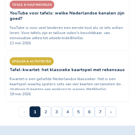
TOOLS & HULPMIDDELEN
YouTube voor tafels: welke Nederlandse kanalen zijn
goed?
YouTube is voor veel kinderen een eerste tool als ze iets willen
leren. Voor tafels zijn er talloze video's beschikbaar, van
eenvoudige uitleg tot uitgebreide&hellip;
21 mei 2026
SPELLEN & ACTIVITEITEN
Tafel-kwartet: het klassieke kaartspel met rekensaus
Kwartet is een geliefde Nederlandse klassieker. Het is een
kaartspel waarbij spelers sets van vier kaarten verzamelen door
strategisch kaarten aan anderen te vragen. Met&hellip;
19 mei 2026
‹
1
2
3
4
5
6
7
›