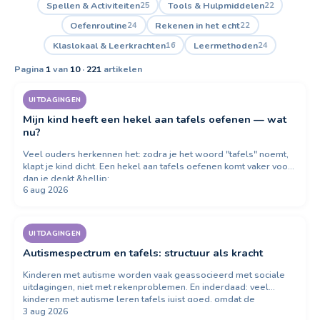
Spellen & Activiteiten
Tools & Hulpmiddelen
25
22
Oefenroutine
Rekenen in het echt
24
22
Klaslokaal & Leerkrachten
Leermethoden
16
24
Pagina
1
van
10
·
221
artikelen
UITDAGINGEN
Mijn kind heeft een hekel aan tafels oefenen — wat
nu?
Veel ouders herkennen het: zodra je het woord "tafels" noemt,
klapt je kind dicht. Een hekel aan tafels oefenen komt vaker voor
dan je denkt.&hellip;
6 aug 2026
UITDAGINGEN
Autismespectrum en tafels: structuur als kracht
Kinderen met autisme worden vaak geassocieerd met sociale
uitdagingen, niet met rekenproblemen. En inderdaad: veel
kinderen met autisme leren tafels juist goed, omdat de
3 aug 2026
structuur&hellip;