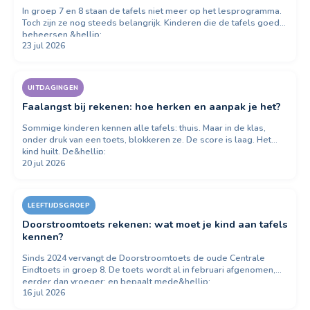
In groep 7 en 8 staan de tafels niet meer op het lesprogramma.
Toch zijn ze nog steeds belangrijk. Kinderen die de tafels goed
beheersen,&hellip;
23 jul 2026
UITDAGINGEN
Faalangst bij rekenen: hoe herken en aanpak je het?
Sommige kinderen kennen alle tafels: thuis. Maar in de klas,
onder druk van een toets, blokkeren ze. De score is laag. Het
kind huilt. De&hellip;
20 jul 2026
LEEFTIJDSGROEP
Doorstroomtoets rekenen: wat moet je kind aan tafels
kennen?
Sinds 2024 vervangt de Doorstroomtoets de oude Centrale
Eindtoets in groep 8. De toets wordt al in februari afgenomen,
eerder dan vroeger: en bepaalt mede&hellip;
16 jul 2026