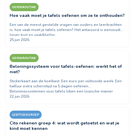
OEFENROUTINE
Hoe vaak moet je tafels oefenen om ze te onthouden?
Een van de meest gestelde vragen van ouders en leerkrachten
is: hoe vaak moet je tafels oefenen? Het antwoord is eenvoudig:
liever kort en vaak&hellip;
25 jun 2026
OEFENROUTINE
Beloningssysteem voor tafels-oefenen: werkt het of
niet?
Stickerkaart aan de koelkast. Een euro per voltooide week. Een
halfuur extra schermtijd na 5 dagen oefenen.
Beloningssystemen voor tafels lijken een logische manier
22 jun 2026
om&hellip;
LEEFTIJDSGROEP
Cito rekenen groep 4: wat wordt getoetst en wat je
kind moet kennen