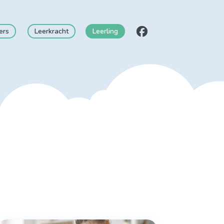
ers
Leerkracht
Leerling