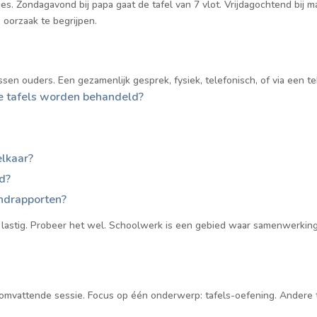
aties. Zondagavond bij papa gaat de tafel van 7 vlot. Vrijdagochtend bij
 oorzaak te begrijpen.
sen ouders. Een gezamenlijk gesprek, fysiek, telefonisch, of via een te
e tafels worden behandeld?
lkaar?
d?
ndrapporten?
lastig. Probeer het wel. Schoolwerk is een gebied waar samenwerking:
omvattende sessie. Focus op één onderwerp: tafels-oefening. Andere th