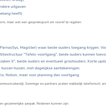
ndere uitgaven
belang heeft)
orm, maar wel een gesprekspunt om vooraf te regelen.
(ParnasSys, Magister) waar beide ouders toegang krijgen. Vo
titiestructuur "Tafels-voortgang", beide ouders kunnen toev
aken X", beide ouders en eventueel grootouders. Korte upd
t tussen huizen, met dagelijkse aantekeningen.
ello, Notion, meer voor planning dan voortgang.
communicatiestijl. Sommige ex-partners praten makkelijk telefonisch, and
n gezamenlijke aanpak. Redenen kunnen zijn: