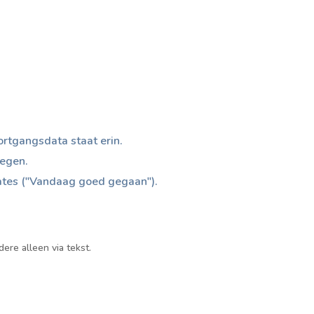
ortgangsdata staat erin.
oegen.
ates ("Vandaag goed gegaan").
ere alleen via tekst.