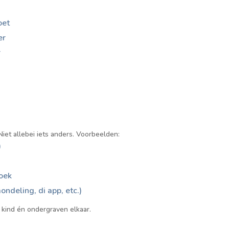
oet
er
r
et allebei iets anders. Voorbeelden:
)
oek
ndeling, di app, etc.)
kind én ondergraven elkaar.