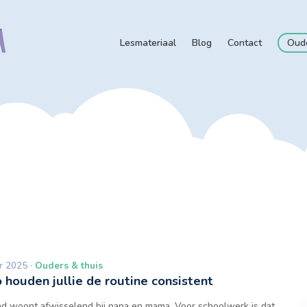
Lesmateriaal
Blog
Contact
Oud
r 2025 ·
Ouders & thuis
 houden jullie de routine consistent
nd woont afwisselend bij papa en mama. Voor schoolwerk is dat