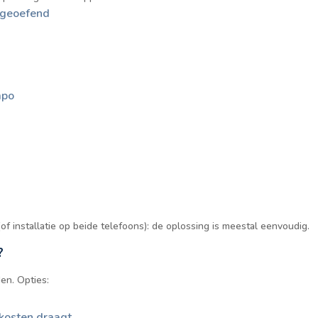
 geoefend
mpo
f installatie op beide telefoons): de oplossing is meestal eenvoudig.
?
en. Opties:
 kosten draagt