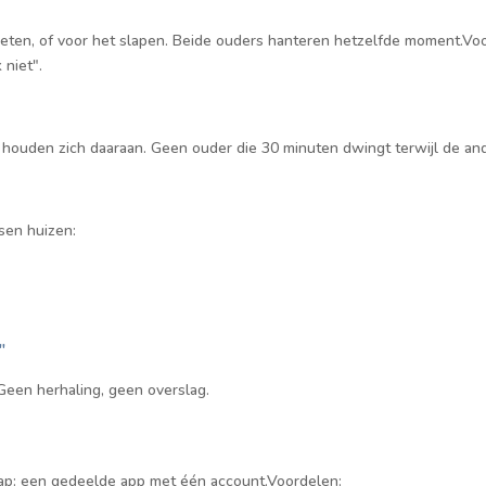
ndeten, of voor het slapen. Beide ouders hanteren hetzelfde moment.Vo
 niet".
 houden zich daaraan. Geen ouder die 30 minuten dwingt terwijl de and
sen huizen:
"
Geen herhaling, geen overslag.
ap: een gedeelde app met één account.Voordelen: