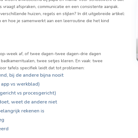
s vraagt afspraken, communicatie en een consistente aanpak.
schillende huizen, regels en stijlen? In dit uitgebreide artikel:
en en hoe je samenwerkt aan een leerroutine die het kind
k op-week af, of twee dagen-twee dagen-drie dagen
 badkamerritualen, twee setjes kleren. En vaak: twee
r tafels specifiek leidt dat tot problemen:
d, bij de andere bijna nooit
 app vs werkblad)
ericht vs procesgericht)
doet, weet de andere niet
elangrijk rekenen is
eg
eerd