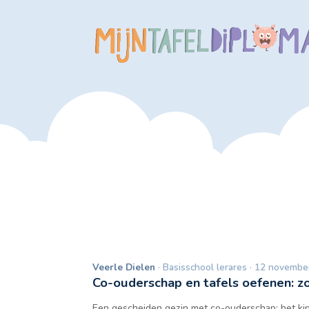
Veerle Dielen
· Basisschool lerares · 12 novembe
Co-ouderschap en tafels oefenen: zo
Een gescheiden gezin met co-ouderschap: het ki