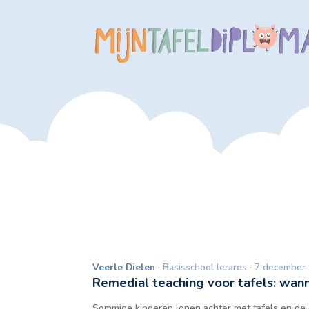
Veerle Dielen
· Basisschool lerares · 7 december
Remedial teaching voor tafels: wan
Sommige kinderen lopen achter met tafels en de 