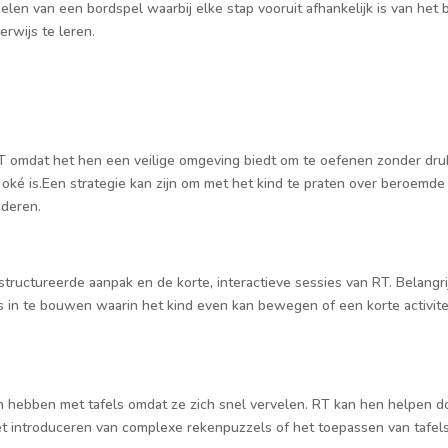
pelen van een bordspel waarbij elke stap vooruit afhankelijk is van he
rwijs te leren.
RT omdat het hen een veilige omgeving biedt om te oefenen zonder dr
n oké is.Een strategie kan zijn om met het kind te praten over beroemd
nderen.
uctureerde aanpak en de korte, interactieve sessies van RT. Belangrij
es in te bouwen waarin het kind even kan bewegen of een korte activit
hebben met tafels omdat ze zich snel vervelen. RT kan hen helpen d
et introduceren van complexe rekenpuzzels of het toepassen van tafel