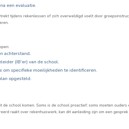
 na een evaluatie.
trekt tijdens rekenlessen of zich overweldigd voelt door groepsinstruc
eren.
ppen:
en achterstand.
eider (IB'er) van de school.
s om specifieke moeilijkheden te identificeren.
plan opgesteld.
t de school komen. Soms is de school proactief; soms moeten ouders er
treerd raakt over rekenhuiswerk, kan dit aanleiding zijn om een gespre