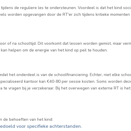
ijdens de reguliere les te ondersteunen. Voordeel is dat het kind socia
deels worden opgevangen door de RT'er zich tijdens kritieke momenten o
oor of na schooltijd. Dit voorkomt dat lessen worden gemist, maar verm
kan helpen om de energie van het kind op peil te houden.
at het onderdeel is van de schoolfinanciering. Echter, niet elke school
especialiseerd kantoor kan €40-80 per sessie kosten. Soms worden dez
na te vragen bij je verzekeraar. Bij het overwegen van externe RT is he
an de behoeften van het kind:
bedoeld voor specifieke achterstanden.