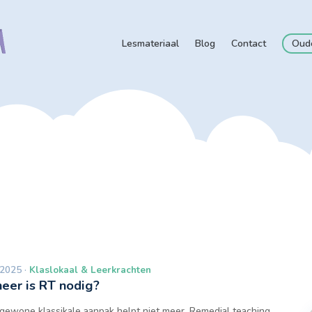
Lesmateriaal
Blog
Contact
Oud
 2025 ·
Klaslokaal & Leerkrachten
neer is RT nodig?
gewone klassikale aanpak helpt niet meer. Remedial teaching