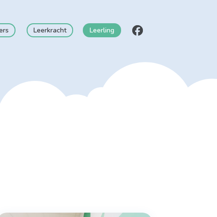
ers
Leerkracht
Leerling