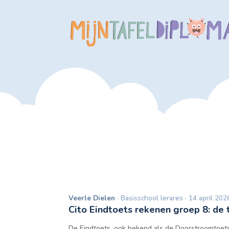
Veerle Dielen
· Basisschool lerares · 14 april 2026
Cito Eindtoets rekenen groep 8: de t
De Eindtoets, ook bekend als de Doorstroomtoets 