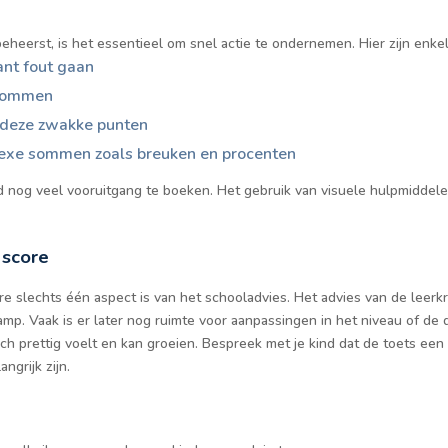
 beheerst, is het essentieel om snel actie te ondernemen. Hier zijn enke
ant fout gaan
e sommen
p deze zwakke punten
exe sommen zoals breuken en procenten
jd nog veel vooruitgang te boeken. Het gebruik van visuele hulpmiddele
 score
ore slechts één aspect is van het schooladvies. Het advies van de leer
amp. Vaak is er later nog ruimte voor aanpassingen in het niveau of de d
ich prettig voelt en kan groeien. Bespreek met je kind dat de toets e
ngrijk zijn.