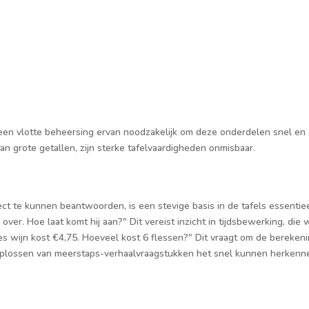
 een vlotte beheersing ervan noodzakelijk om deze onderdelen snel en e
 grote getallen, zijn sterke tafelvaardigheden onmisbaar.
t te kunnen beantwoorden, is een stevige basis in de tafels essentiee
over. Hoe laat komt hij aan?" Dit vereist inzicht in tijdsbewerking, die
les wijn kost €4,75. Hoeveel kost 6 flessen?" Dit vraagt om de berekeni
t oplossen van meerstaps-verhaalvraagstukken het snel kunnen herkenne