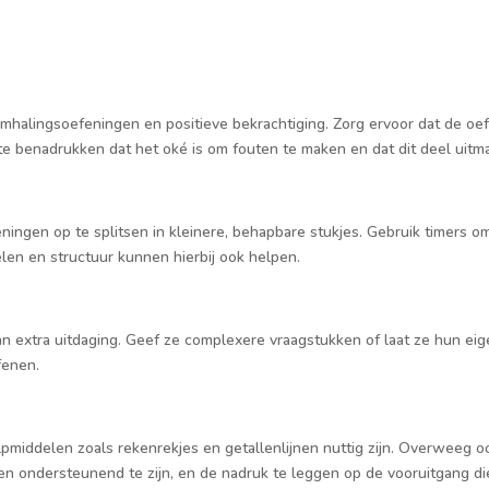
mhalingsoefeningen en positieve bekrachtiging. Zorg ervoor dat de oefen
e benadrukken dat het oké is om fouten te maken en dat dit deel uitma
ngen op te splitsen in kleinere, behapbare stukjes. Gebruik timers 
len en structuur kunnen hierbij ook helpen.
 extra uitdaging. Geef ze complexere vraagstukken of laat ze hun e
fenen.
pmiddelen zoals rekenrekjes en getallenlijnen nuttig zijn. Overweeg o
g en ondersteunend te zijn, en de nadruk te leggen op de vooruitgang d