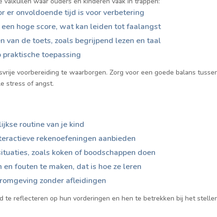
le valkuilen waar ouders en kinderen vaak in trappen:
 er onvoldoende tijd is voor verbetering
 een hoge score, wat kan leiden tot faalangst
van de toets, zoals begrijpend lezen en taal
p praktische toepassing
svrije voorbereiding te waarborgen. Zorg voor een goede balans tuss
 stress of angst.
jkse routine van je kind
nteractieve rekenoefeningen aanbieden
 situaties, zoals koken of boodschappen doen
 en fouten te maken, dat is hoe ze leren
eromgeving zonder afleidingen
nd te reflecteren op hun vorderingen en hen te betrekken bij het stell