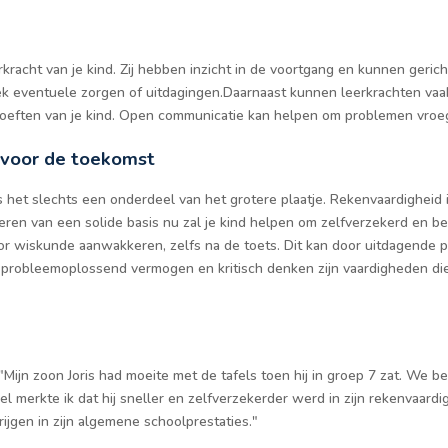
eerkracht van je kind. Zij hebben inzicht in de voortgang en kunnen ger
ek eventuele zorgen of uitdagingen.Daarnaast kunnen leerkrachten vaak
oeften van je kind. Open communicatie kan helpen om problemen vroegt
 voor de toekomst
is het slechts een onderdeel van het grotere plaatje. Rekenvaardigheid i
eren van een solide basis nu zal je kind helpen om zelfverzekerd en 
or wiskunde aanwakkeren, zelfs na de toets. Dit kan door uitdagende pu
probleemoplossend vermogen en kritisch denken zijn vaardigheden die 
"Mijn zoon Joris had moeite met de tafels toen hij in groep 7 zat. We 
 merkte ik dat hij sneller en zelfverzekerder werd in zijn rekenvaardig
jgen in zijn algemene schoolprestaties."