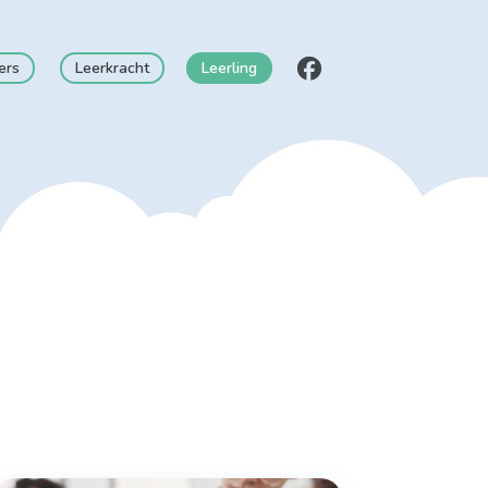
ers
Leerkracht
Leerling