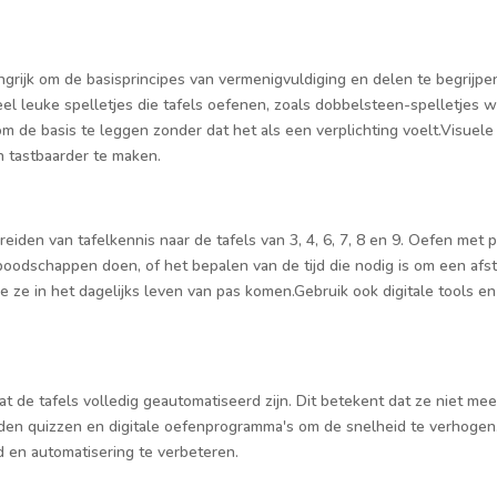
ngrijk om de basisprincipes van vermenigvuldiging en delen te begrijpen
l leuke spelletjes die tafels oefenen, zoals dobbelsteen-spelletjes w
m de basis te leggen zonder dat het als een verplichting voelt.Visuele
 tastbaarder te maken.
eiden van tafelkennis naar de tafels van 3, 4, 6, 7, 8 en 9. Oefen met 
boodschappen doen, of het bepalen van de tijd die nodig is om een afsta
oe ze in het dagelijks leven van pas komen.Gebruik ook digitale tools e
dat de tafels volledig geautomatiseerd zijn. Dit betekent dat ze niet
den quizzen en digitale oefenprogramma's om de snelheid te verhogen.H
 en automatisering te verbeteren.