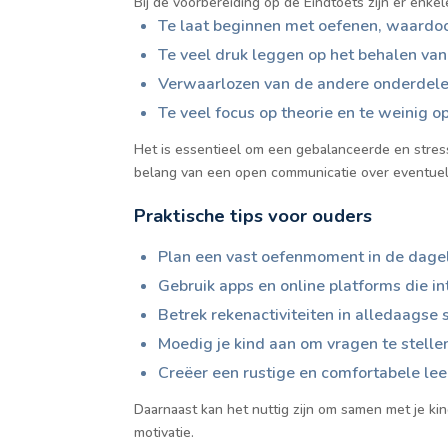
Bij de voorbereiding op de Eindtoets zijn er enke
Te laat beginnen met oefenen, waardoor
Te veel druk leggen op het behalen van
Verwaarlozen van de andere onderdelen 
Te veel focus op theorie en te weinig o
Het is essentieel om een gebalanceerde en stres
belang van een open communicatie over eventuele
Praktische tips voor ouders
Plan een vast oefenmoment in de dageli
Gebruik apps en online platforms die i
Betrek rekenactiviteiten in alledaagse
Moedig je kind aan om vragen te stellen
Creëer een rustige en comfortabele le
Daarnaast kan het nuttig zijn om samen met je ki
motivatie.