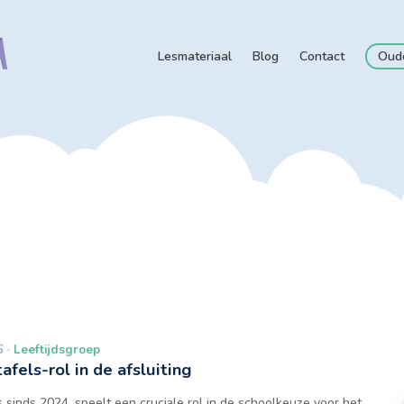
Lesmateriaal
Blog
Contact
Oud
 ·
Leeftijdsgroep
afels-rol in de afsluiting
sinds 2024, speelt een cruciale rol in de schoolkeuze voor het