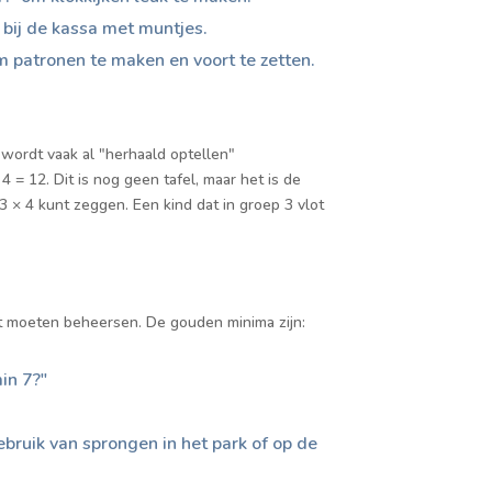
bij de kassa met muntjes.
m patronen te maken en voort te zetten.
 wordt vaak al "herhaald optellen"
4 = 12. Dit is nog geen tafel, maar het is de
 3 × 4 kunt zeggen. Een kind dat in groep 3 vlot
ot moeten beheersen. De gouden minima zijn:
in 7?"
.
ebruik van sprongen in het park of op de