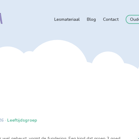
Lesmateriaal
Blog
Contact
Oud
26 ·
Leeftijdsgroep
er wel gebeurt, vormt de fundering. Een kind dat groep 3 goed