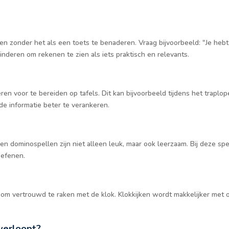
 zonder het als een toets te benaderen. Vraag bijvoorbeeld: "Je hebt 4 
inderen om rekenen te zien als iets praktisch en relevants.
n voor te bereiden op tafels. Dit kan bijvoorbeeld tijdens het traplopen:
de informatie beter te verankeren.
en dominospellen zijn niet alleen leuk, maar ook leerzaam. Bij deze sp
oefenen.
n om vertrouwd te raken met de klok. Klokkijken wordt makkelijker met
verloopt?