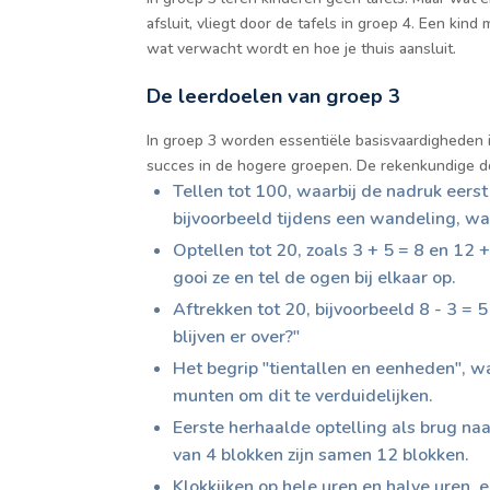
afsluit, vliegt door de tafels in groep 4. Een kin
wat verwacht wordt en hoe je thuis aansluit.
De leerdoelen van groep 3
In groep 3 worden essentiële basisvaardigheden i
succes in de hogere groepen. De rekenkundige do
Tellen tot 100, waarbij de nadruk eerst 
bijvoorbeeld tijdens een wandeling, waa
Optellen tot 20, zoals 3 + 5 = 8 en 12 
gooi ze en tel de ogen bij elkaar op.
Aftrekken tot 20, bijvoorbeeld 8 - 3 = 
blijven er over?"
Het begrip "tientallen en eenheden", wa
munten om dit te verduidelijken.
Eerste herhaalde optelling als brug na
van 4 blokken zijn samen 12 blokken.
Klokkijken op hele uren en halve uren, 