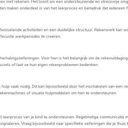
en met rekenen. Het loont om een ondersteunende en stressvrije omgevi
ten maken onderdeel is van het leerproces en benadruk dat iedereen 
fwisselende activiteiten en een duidelijke structuur. Rekenwerk kan w
efocuste werkperiodes te creëren.
herhalingsoefeningen. Voor hen is het belangrijk om de rekenuitdaging
uzzels of laat ze hun eigen rekenproblemen bedenken.
e hulp vaak nodig. Dit kan bijvoorbeeld door het inschakelen van een r
rekenmachines of visuele hulpmiddelen om hen te ondersteunen.
 leerproces van je kind te ondersteunen. Regelmatige communicatie m
signaleren. Vraag bijvoorbeeld naar specifieke oefeningen die je thuis