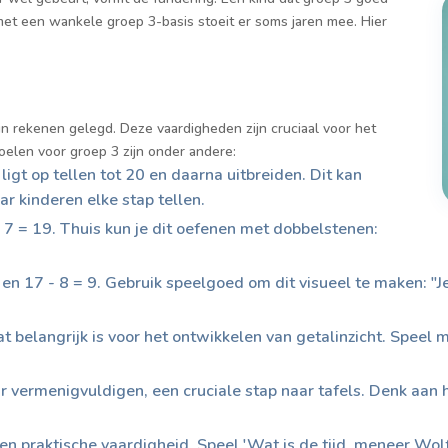
d met een wankele groep 3-basis stoeit er soms jaren mee. Hier
n rekenen gelegd. Deze vaardigheden zijn cruciaal voor het
elen voor groep 3 zijn onder andere:
ligt op tellen tot 20 en daarna uitbreiden. Dit kan
r kinderen elke stap tellen.
+ 7 = 19. Thuis kun je dit oefenen met dobbelstenen:
5 en 17 - 8 = 9. Gebruik speelgoed om dit visueel te maken: "
t belangrijk is voor het ontwikkelen van getalinzicht. Speel
ar vermenigvuldigen, een cruciale stap naar tafels. Denk aan
een praktische vaardigheid. Speel 'Wat is de tijd, meneer Wol