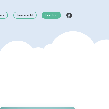
ers
Leerkracht
Leerling