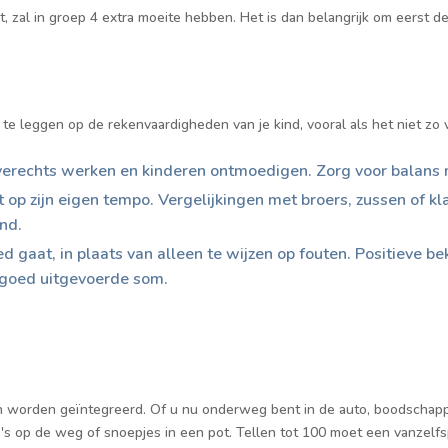
, zal in groep 4 extra moeite hebben. Het is dan belangrijk om eerst de
k te leggen op de rekenvaardigheden van je kind, vooral als het niet zo v
verechts werken en kinderen ontmoedigen. Zorg voor balans 
rt op zijn eigen tempo. Vergelijkingen met broers, zussen of 
ind.
 gaat, in plaats van alleen te wijzen op fouten. Positieve b
 goed uitgevoerde som.
en worden geïntegreerd. Of u nu onderweg bent in de auto, boodschappe
to's op de weg of snoepjes in een pot. Tellen tot 100 moet een vanzelf