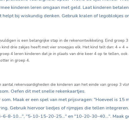
ee kinderen leren omgaan met geld. Laat kinderen betalen 
helpt bij wiskundig denken. Gebruik kralen of legoblokjes o
uldigen is een belangrijke stap in de rekenontwikkeling. Eind groep 3
ind drie zakjes heeft met vier snoepjes elk. Het kind telt dan: 4 + 4 + 
roep 4 leren kinderen dat je in plaats van drie keer 4 op te tellen, ook
otter in groep 4.
en aantal rekenvaardigheden die kinderen aan het einde van groep 3 vl
som. Oefen dit met snelle rekenkaartjes.
 som. Maak er een spel van met prijsvragen: "Hoeveel is 15 m
ing. Gebruik hiervoor liedjes of rijmpjes die tellen integreren
4-6-8-10...", "5-10-15-20-25..." en "10-20-30-40...". Maak g