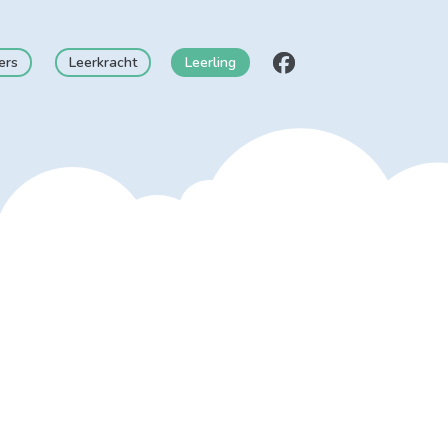
ers
Leerkracht
Leerling