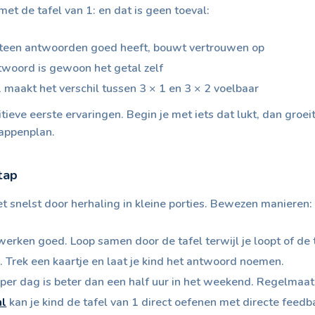
t de tafel van 1: en dat is geen toeval:
eteen antwoorden goed heeft, bouwt vertrouwen op
ntwoord is gewoon het getal zelf
 1 maakt het verschil tussen 3 × 1 en 3 × 2 voelbaar
sitieve eerste ervaringen. Begin je met iets dat lukt, dan groe
tappenplan.
tap
t snelst door herhaling in kleine porties. Bewezen manieren:
 werken goed. Loop samen door de tafel terwijl je loopt of de 
s. Trek een kaartje en laat je kind het antwoord noemen.
n per dag is beter dan een half uur in het weekend. Regelmaat
nl
kan je kind de tafel van 1 direct oefenen met directe feedb