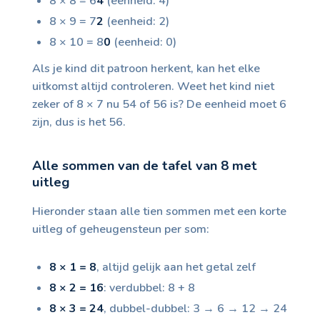
8 × 8 = 6
4
(eenheid: 4)
8 × 9 = 7
2
(eenheid: 2)
8 × 10 = 8
0
(eenheid: 0)
Als je kind dit patroon herkent, kan het elke
uitkomst altijd controleren. Weet het kind niet
zeker of 8 × 7 nu 54 of 56 is? De eenheid moet 6
zijn, dus is het 56.
Alle sommen van de tafel van 8 met
uitleg
Hieronder staan alle tien sommen met een korte
uitleg of geheugensteun per som:
8 × 1 = 8
, altijd gelijk aan het getal zelf
8 × 2 = 16
: verdubbel: 8 + 8
8 × 3 = 24
, dubbel-dubbel: 3 → 6 → 12 → 24