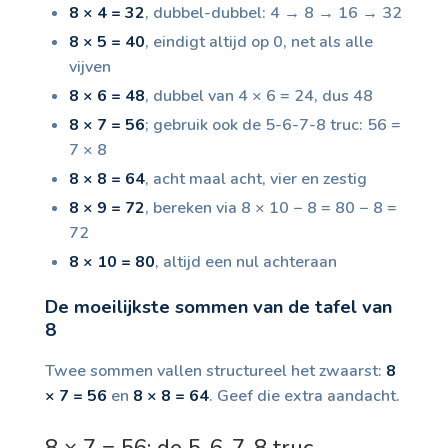
8 × 4 = 32
, dubbel-dubbel: 4 → 8 → 16 → 32
8 × 5 = 40
, eindigt altijd op 0, net als alle
vijven
8 × 6 = 48
, dubbel van 4 × 6 = 24, dus 48
8 × 7 = 56
; gebruik ook de 5-6-7-8 truc: 56 =
7 × 8
8 × 8 = 64
, acht maal acht, vier en zestig
8 × 9 = 72
, bereken via 8 × 10 − 8 = 80 − 8 =
72
8 × 10 = 80
, altijd een nul achteraan
De moeilijkste sommen van de tafel van
8
Twee sommen vallen structureel het zwaarst:
8
× 7 = 56
en
8 × 8 = 64
. Geef die extra aandacht.
8 × 7 = 56: de 5-6-7-8 truc