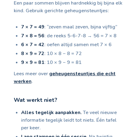
Een paar sommen blijven hardnekkig bij bijna elk
kind. Gebruik gerichte geheugensteuntjes:
7 × 7 = 49
: “zeven maal zeven, bijna vijftig”
7 × 8 = 56
: de reeks 5-6-7-8 → 56 = 7 × 8
6 × 7 = 42
: oefen altijd samen met 7 × 6
8 × 9 = 72
: 10 × 8 − 8 = 72
9 × 9 = 81
: 10 × 9 − 9 = 81
Lees meer over
geheugensteuntjes die echt
werken
.
Wat werkt niet?
Alles tegelijk aanpakken.
Te veel nieuwe
informatie tegelijk leidt tot niets. Één tafel
per keer.
Lang stampen in één sessie.
Na twintig