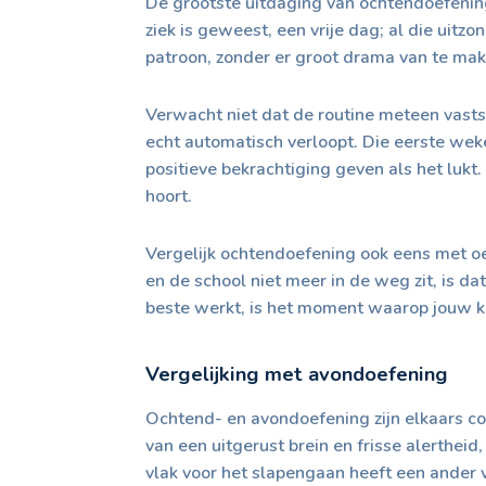
De grootste uitdaging van ochtendoefening
ziek is geweest, een vrije dag; al die uit
patroon, zonder er groot drama van te mak
Verwacht niet dat de routine meteen vast
echt automatisch verloopt. Die eerste weke
positieve bekrachtiging geven als het luk
hoort.
Vergelijk ochtendoefening ook eens met o
en de school niet meer in de weg zit, is da
beste werkt, is het moment waarop jouw kin
Vergelijking met avondoefening
Ochtend- en avondoefening zijn elkaars c
van een uitgerust brein en frisse alerthei
vlak voor het slapengaan heeft een ander 