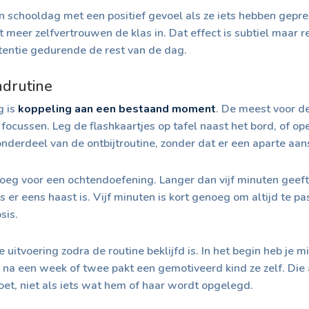
chooldag met een positief gevoel als ze iets hebben geprest
t meer zelfvertrouwen de klas in. Dat effect is subtiel maar r
entie gedurende de rest van de dag.
ndrutine
g is
koppeling aan een bestaand moment
. De meest voor de
e focussen. Leg de flashkaartjes op tafel naast het bord, of o
derdeel van de ontbijtroutine, zonder dat er een aparte aans
oeg voor een ochtendoefening. Langer dan vijf minuten geef
ls er eens haast is. Vijf minuten is kort genoeg om altijd te p
sis.
uitvoering zodra de routine beklijfd is. In het begin heb je mi
ar na een week of twee pakt een gemotiveerd kind ze zelf. Die
oet, niet als iets wat hem of haar wordt opgelegd.