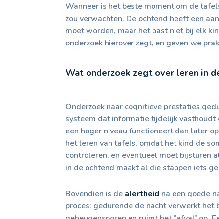
Wanneer is het beste moment om de tafels 
zou verwachten. De ochtend heeft een aant
moet worden, maar het past niet bij elk ki
onderzoek hierover zegt, en geven we prakt
Wat onderzoek zegt over leren in d
Onderzoek naar cognitieve prestaties gedu
systeem dat informatie tijdelijk vasthoud
een hoger niveau functioneert dan later o
het leren van tafels, omdat het kind de 
controleren, en eventueel moet bijsturen 
in de ochtend maakt al die stappen iets ge
Bovendien is de
alertheid
na een goede na
proces: gedurende de nacht verwerkt het b
geheugensporen en ruimt het “afval” op. Ee