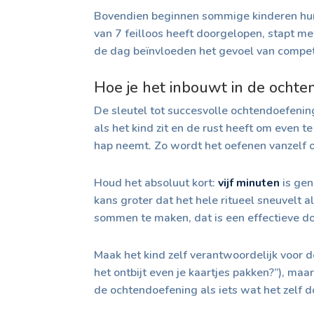
Bovendien beginnen sommige kinderen hun s
van 7 feilloos heeft doorgelopen, stapt me
de dag beïnvloeden het gevoel van compet
Hoe je het inbouwt in de ochte
De sleutel tot succesvolle ochtendoefenin
als het kind zit en de rust heeft om even t
hap neemt. Zo wordt het oefenen vanzelf on
Houd het absoluut kort:
vijf minuten
is gen
kans groter dat het hele ritueel sneuvelt a
sommen te maken, dat is een effectieve do
Maak het kind zelf verantwoordelijk voor de 
het ontbijt even je kaartjes pakken?”), ma
de ochtendoefening als iets wat het zelf d