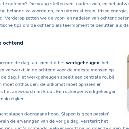
te oefenen? Die vraag stellen veel ouders zich, en het antw
al belangrijke voordelen, een uitgerust brein, frisse energi
nd. Verderop zetten we de voor- en nadelen van ochtendoefeni
ische tips om de ochtend als leermoment te benutten als dat 
e ochtend
rende de dag laat zien dat het
werkgeheugen
, het
t en verwerkt, in de ochtend voor de meeste mensen op
p de dag. Het werkgeheugen speelt een centrale rol bij
som moet onthouden, de uitkomst moet ophalen en
als het antwoord niet klopt. Een scherper werkgeheugen
makkelijker.
cht slapen doorgaans hoog. Slapen is geen passief
rein de ervaringen van de vorige dag, versterkt het
n kind dat ‘s ochtends wakker wordt na voldoende slaap, heef