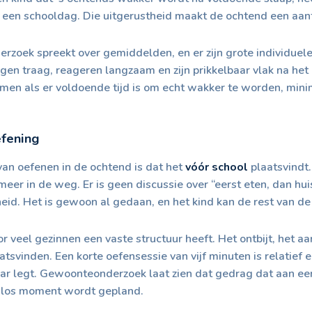
n een schooldag. Die uitgerustheid maakt de ochtend een aan
erzoek spreekt over gemiddelden, en er zijn grote individuel
gen traag, reageren langzaam en zijn prikkelbaar vlak na het
omen als er voldoende tijd is om echt wakker te worden, mini
efening
van oefenen in de ochtend is dat het
vóór school
plaatsvindt.
meer in de weg. Er is geen discussie over “eerst eten, dan hu
id. Het is gewoon al gedaan, en het kind kan de rest van d
 veel gezinnen een vaste structuur heeft. Het ontbijt, het aa
svinden. Een korte oefensessie van vijf minuten is relatief e
klaar legt. Gewoonteonderzoek laat zien dat gedrag dat aan 
n los moment wordt gepland.