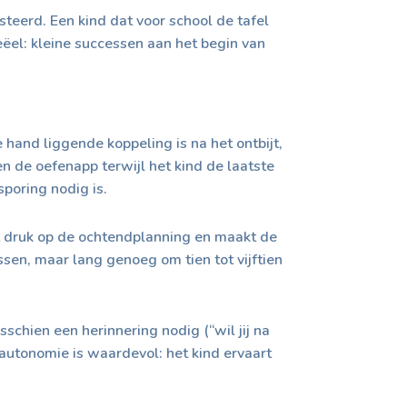
eerd. Een kind dat voor school de tafel
eëel: kleine successen aan het begin van
 hand liggende koppeling is na het ontbijt,
pen de oefenapp terwijl het kind de laatste
poring nodig is.
t druk op de ochtendplanning en maakt de
assen, maar lang genoeg om tien tot vijftien
sschien een herinnering nodig (“wil jij na
 autonomie is waardevol: het kind ervaart