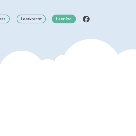
ers
Leerkracht
Leerling