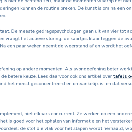
 is niet de ochtend zelf, maar de momenten waarop het niet 
zonderingen kunnen de routine breken. De kunst is om na een o
en.
staat. De meeste gedragspsychologen gaan uit van vier tot
n vraagt het actieve sturing: de kaartjes klaar leggen de avo
t. Na een paar weken neemt de weerstand af en wordt het oe
efening op andere momenten. Als avondoefening beter werkt v
t de betere keuze. Lees daarvoor ook ons artikel over
tafels 
d het meest geconcentreerd en ontvankelijk is: en dat versch
omplement, niet elkaars concurrent. Ze werken op een ander
d, het is goed voor het ophalen van informatie en het versterk
voordeel: de stof die vlak voor het slapen wordt herhaald, w