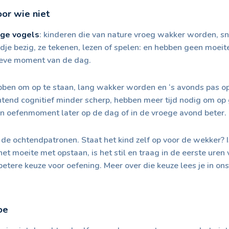
or wie niet
ege vogels
: kinderen die van nature vroeg wakker worden, sne
ijdje bezig, ze tekenen, lezen of spelen: en hebben geen moeit
ieve moment van de dag.
bben om op te staan, lang wakker worden en ‘s avonds pas op
chtend cognitief minder scherp, hebben meer tijd nodig om op
een oefenmoment later op de dag of in de vroege avond beter.
 de ochtendpatronen. Staat het kind zelf op voor de wekker? 
et moeite met opstaan, is het stil en traag in de eerste uren
tere keuze voor oefening. Meer over die keuze lees je in ons
oe