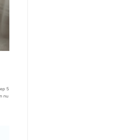
oep 5
an nu