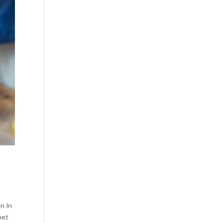
n In
met