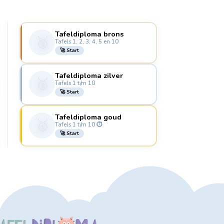
Tafeldiploma brons
🥉
Tafels 1, 2, 3, 4, 5 en 10
🚀 Start
Tafeldiploma zilver
🥈
Tafels 1 t/m 10
🚀 Start
Tafeldiploma goud
🥇
Tafels 1 t/m 10 ⏱️
🚀 Start