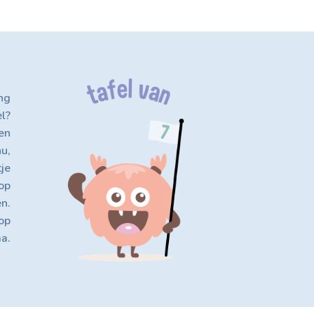
ng
l?
en
nu,
tje
 op
en.
op
a.