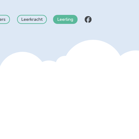
ers
Leerkracht
Leerling