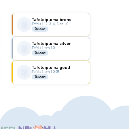
Tafeldiploma brons
🥉
Tafels 1, 2, 3, 4, 5 en 10
🚀 Start
Tafeldiploma zilver
🥈
Tafels 1 t/m 10
🚀 Start
Tafeldiploma goud
🥇
Tafels 1 t/m 10 ⏱️
🚀 Start