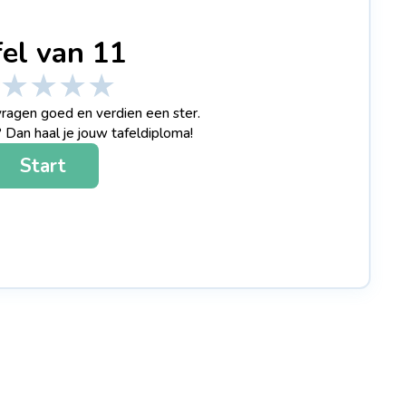
fel van 11
★
★
★
★
ragen goed en verdien een ster.
 Dan haal je jouw tafeldiploma!
Start