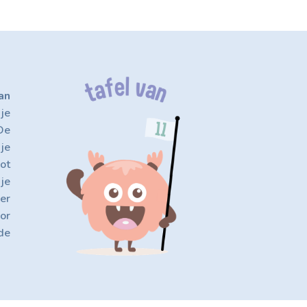
an
je
De
 je
ot
 je
er
or
de