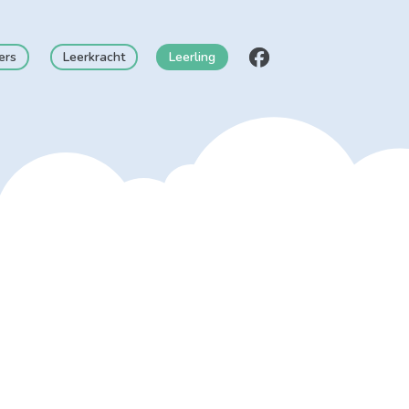
ers
Leerkracht
Leerling